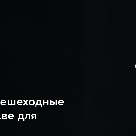
пешеходные
ве для