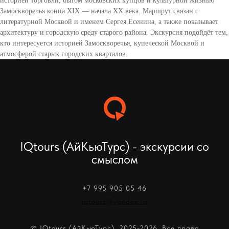
историей торговли, бытом московских купцов и культурной жизнью
Замоскворечья конца XIX — начала XX века. Маршрут связан с
литературной Москвой и именем Сергея Есенина, а также показывает
архитектуру и городскую среду старого района. Экскурсия подойдёт тем,
кто интересуется историей Замоскворечья, купеческой Москвой и
атмосферой старых городских кварталов.
IQtours (АйКьюТурс) - экскурсии со
смыслом
+7 995 905 05 46
iqtours@yandex.ru
© IQtours (АйКьюТурс). 2025-2026. Все права