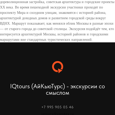
дореволюционная застройка, советская архитектура и городские проекты
XX века. Во время пешеходной экскурсии участники проходят по
проспекту Мира и соседним улицам, знакомятся с историей района,
архитектурой доходных домов и развитием городской среды вокруг
ВДНХ. Маршрут показывает, как менялся облик Москвы в разные эпохи
— от старого города до советской столицы. Экскурсия подойдёт тем, кто
интересуется архитектурой Москвы, историей районов и городскими
маршрутами вне стандартных туристических направлений.
IQtours (АйКьюТурс) - экскурсии со
смыслом
+7 995 905 05 46
iqtours@yandex.ru