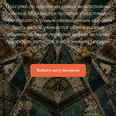
Прогулка по одному из самых многослойных
районов Москвы, где прошлое и настоящее
переплетаются самым неожиданным образом.
Здесь рядом уживаются самые разные
объекты, а тихие переулки хранят истории
призраков, артистов и исчезнувших церквей
Выбрать дату экскурсии