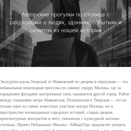
Авторские прогулки по столице с
рассказами о людях, зданиях, событиях и
сюжетах из нашей истории
Экскурсия вдоль Тверской от Маяковской по дворам и переулкам — это
небанальная пешеходная прогулка по самому сердцу Москвы, где за
парадными фасадами центральных улиц скрывается другой город. Район
между станциями метро Маяковская, Пушкинская и Тверская — это не
только один из самых известных участков центра Москвы, но и
пространство неожиданных городских историй, старых дворов,
архитектурных контрастов и мест, связанных с культурной жизнью
столицы. Проект Небанально.Москва / АйКьюТурс предлагает увидеть
этот район не как стандартный туристический маршрут, а как живую