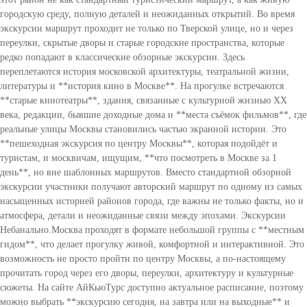
городскую среду, полную деталей и неожиданных открытий. Во время
экскурсии маршрут проходит не только по Тверской улице, но и через
переулки, скрытые дворы и старые городские пространства, которые
редко попадают в классические обзорные экскурсии. Здесь
переплетаются история московской архитектуры, театральной жизни,
литературы и **история кино в Москве**. На прогулке встречаются
**старые кинотеатры**, здания, связанные с культурной жизнью XX
века, редакции, бывшие доходные дома и **места съёмок фильмов**, где
реальные улицы Москвы становились частью экранной истории. Это
**пешеходная экскурсия по центру Москвы**, которая подойдёт и
туристам, и москвичам, ищущим, **что посмотреть в Москве за 1
день**, но вне шаблонных маршрутов. Вместо стандартной обзорной
экскурсии участники получают авторский маршрут по одному из самых
насыщенных историей районов города, где важны не только факты, но и
атмосфера, детали и неожиданные связи между эпохами. Экскурсии
Небанально.Москва проходят в формате небольшой группы с **местным
гидом**, что делает прогулку живой, комфортной и интерактивной. Это
возможность не просто пройти по центру Москвы, а по-настоящему
прочитать город через его дворы, переулки, архитектуру и культурные
сюжеты. На сайте АйКьюТурс доступно актуальное расписание, поэтому
можно выбрать **экскурсию сегодня, на завтра или на выходные** и