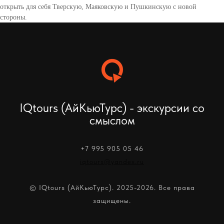
открыть для себя Тверскую, Маяковскую и Пушкинскую с новой
стороны.
IQtours (АйКьюТурс) - экскурсии со
смыслом
+7 995 905 05 46
iqtours@yandex.ru
© IQtours (АйКьюТурс). 2025-2026. Все права
защищены.