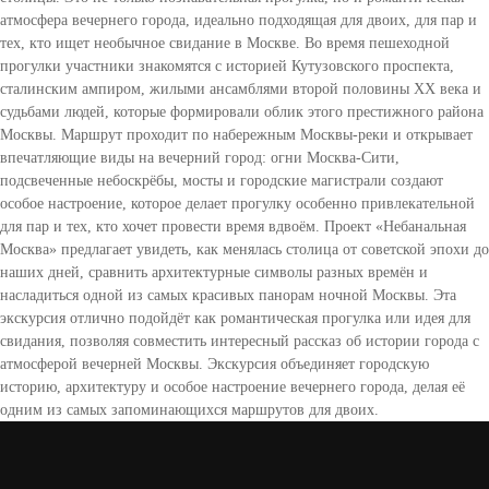
атмосфера вечернего города, идеально подходящая для двоих, для пар и
тех, кто ищет необычное свидание в Москве. Во время пешеходной
прогулки участники знакомятся с историей Кутузовского проспекта,
сталинским ампиром, жилыми ансамблями второй половины XX века и
судьбами людей, которые формировали облик этого престижного района
Москвы. Маршрут проходит по набережным Москвы-реки и открывает
впечатляющие виды на вечерний город: огни Москва-Сити,
подсвеченные небоскрёбы, мосты и городские магистрали создают
особое настроение, которое делает прогулку особенно привлекательной
для пар и тех, кто хочет провести время вдвоём. Проект «Небанальная
Москва» предлагает увидеть, как менялась столица от советской эпохи до
наших дней, сравнить архитектурные символы разных времён и
насладиться одной из самых красивых панорам ночной Москвы. Эта
экскурсия отлично подойдёт как романтическая прогулка или идея для
свидания, позволяя совместить интересный рассказ об истории города с
атмосферой вечерней Москвы. Экскурсия объединяет городскую
историю, архитектуру и особое настроение вечернего города, делая её
одним из самых запоминающихся маршрутов для двоих.