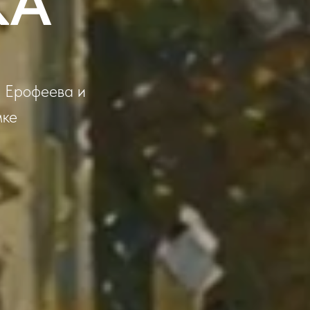
КА
, Ерофеева и
мке