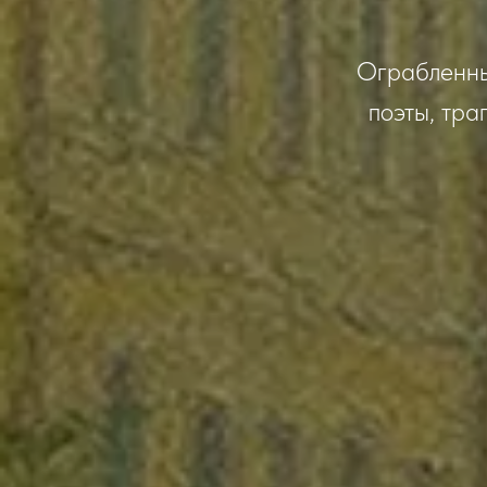
Ограбленны
поэты, тра