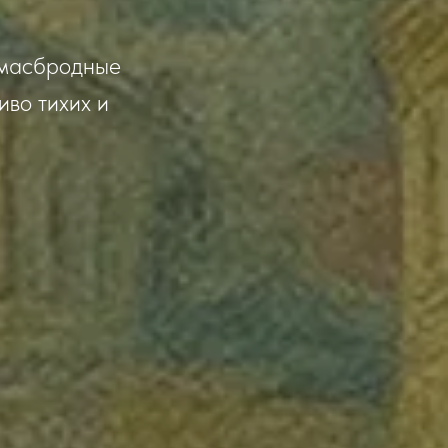
умасбродные
иво тихих и