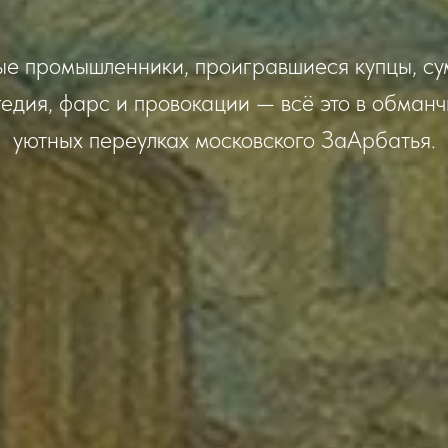
е промышленники, проигравшиеся купцы, с
гедия, фарс и провокации — всё это в обманч
уютных переулках московского ЗаАрбатья.